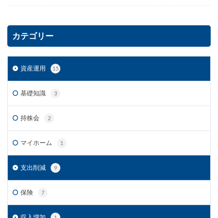
カテゴリー
資産運用
15
基礎知識
3
持株会
2
マイホーム
1
支出削減
9
保険
7
収入増加
1